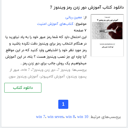
دانلود کتاب آموزش دور زدن رمز ویندوز 7
از:
معین ربانی
موضوع:
کتاب‌های آموزش امنیت
۷ صفحه
این احتمال دارد که شما رمز عبور خود را به یاد نیاورید یا
در هنگام انتخاب رمز برای ویندوز دقت نکرده باشید و
رمز مورد نظر خود را اشتباهی وارد کنید که در این مواقع
آیا چاره ای جز نصب ویندوز هست ؟ بله، در این آموزش
میخواهیم یک روش جالب برای دور زدن رمز...
برچسب‌ها:
،
،
،
ویندوز 7
دور زدن ویندوز7
win 7
عبور از
،
،
پسورد ویندوز
آموزش کامپیوتر
آموزش ویندوز سون
دانلود کتاب
1
برچسب‌های مرتبط:
win 10
،
win 8
،
win seven
،
win 7