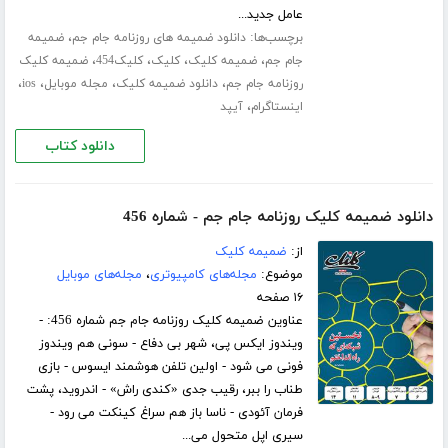
عامل جدید...
برچسب‌ها:
،
دانلود ضمیمه های روزنامه جام جم
ضمیمه
،
،
،
،
جام جم
ضمیمه کلیک
کلیک
کلیک454
ضمیمه کلیک
،
،
،
،
روزنامه جام جم
دانلود ضمیمه کلیک
مجله موبایل
ios
،
اینستاگرام
آیپد
دانلود کتاب
دانلود ضمیمه کلیک روزنامه جام جم - شماره 456
از:
ضمیمه کلیک
موضوع:
مجله‌های کامپیوتری
،
مجله‌های موبایل
۱۶ صفحه
عناوین ضمیمه کلیک روزنامه جام جم شماره 456: -
ویندوز ایکس پی، شهر بی دفاع - سونی هم ویندوز
فونی می شود - اولین تلفن هوشمند ایسوس - بازی
طناب را ببر، رقیب جدی «کندی راش» - اندروید، پشت
فرمان آئودی - ناسا باز هم سراغ کینکت می رود -
سیری اپل متحول می...