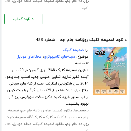
،
،
،
،
روزنامه جام جم
دانلود ضمیمه کلیک
مجله موبایل
ios
آیپد
دانلود کتاب
دانلود ضمیمه کلیک روزنامه جام جم - شماره 458
از:
ضمیمه کلیک
موضوع:
مجله‌های کامپیوتری
،
مجله‌های موبایل
۱۶ صفحه
عناوین ضمیمه کلیک ۴۵8: -بیل گیس: در 20 سال
آینده فقیر نداریم تدابیر امنیتی جدید اسنپ چت یاهو:
2014 سال شکوفایی اینترنت است تراشه های مجانی
اینتل برای تبلت ها حراج 25درصدی گوگل با بیت کوین
از اپ استور خرید کنید ماکروسافت سورفیس پرو 2 را
بهبود بخشید...
برچسب‌ها:
،
دانلود ضمیمه های روزنامه جام جم
ضمیمه
،
،
،
،
جام جم
ضمیمه کلیک
کلیک
کلیک458
ضمیمه کلیک
،
،
،
،
روزنامه جام جم
دانلود ضمیمه کلیک
مجله موبایل
ios
آیپد