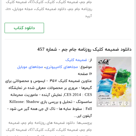
،
،
،
،
جام جم
ضمیمه کلیک
کلیک
کلیک455
ضمیمه کلیک
،
،
،
،
روزنامه جام جم
دانلود ضمیمه کلیک
مجله موبایل
ios
آیپد
دانلود کتاب
دانلود ضمیمه کلیک روزنامه جام جم - شماره 457
از:
ضمیمه کلیک
موضوع:
مجله‌های کامپیوتری
،
مجله‌های موبایل
۱۶ صفحه
عناوین ضمیمه کلیک ۴۵۷: - ایسوس و محصولاتی برای
گیمرها - مروری بر محصولات معرفی شده در نمایشگاه
CES 2014 : CES, نمایش آینده - ماموریت محرمانه
سامسونگ - تحلیل و بررسی بازی Killzone: Shadow
Fall : سقوط سایه ها - ناک ال جی همه گیر می شود -
آیفون ایر,...
برچسب‌ها:
،
دانلود ضمیمه های روزنامه جام جم
ضمیمه
،
،
،
،
جام جم
ضمیمه کلیک
کلیک
کلیک457
ضمیمه کلیک