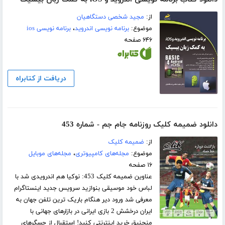
از:
مجید شخصی دستگاهیان
موضوع:
برنامه نویسی اندروید
،
برنامه نویسی ios
۶۴۶ صفحه
دریافت از کتابراه
دانلود ضمیمه کلیک روزنامه جام جم - شماره 453
از:
ضمیمه کلیک
موضوع:
مجله‌های کامپیوتری
،
مجله‌های موبایل
۱۶ صفحه
عناوین ضمیمه کلیک 453: نوکیا هم اندرویدی شد با
لباس خود موسیقی بنوازید سرویس جدید اینستاگرام
معرفی شد ورود دیر هنگام باریک ترین تلفن جهان به
ایران درخشش 2 بازی ایرانی در بازارهای جهانی با
منجنیق خرید اینترنتی کنید! استقبال از حسگرهای