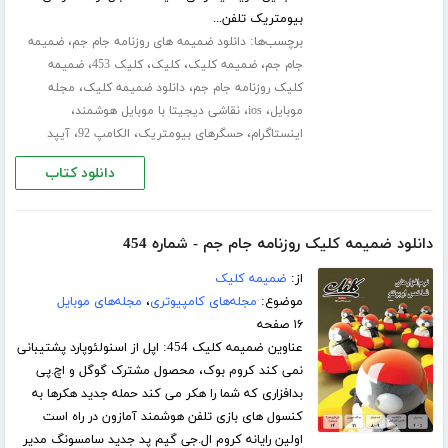
بیومتریک تلفن...
برچسب‌ها:
،
دانلود ضمیمه های روزنامه جام جم
ضمیمه
،
،
،
،
جام جم
ضمیمه کلیک
کلیک
کلیک 453
ضمیمه
،
،
کلیک روزنامه جام جم
دانلود ضمیمه کلیک
مجله
،
،
،
موبایل
ios
نقاشی دیجیتا با موبایل هوشمند
،
،
،
اینستاگرام
حسگرهای بیومتریک
الکامپ 92
آیپد
دانلود کتاب
دانلود ضمیمه کلیک روزنامه جام جم - شماره 454
از:
ضمیمه کلیک
موضوع:
مجله‌های کامپیوتری
،
مجله‌های موبایل
۱۶ صفحه
عناوین ضمیمه کلیک 454: اپل از اسنولئوپارد پشتیبانی
نمی کند کروم بوک، محصول مشترک گوگل و اچ.پی
بدافزاری که شما را هکر می کند حمله جدید هکرها به
کنسول های بازی تلفن هوشمند آمازون در راه است
اولین رایانه کروم ال.جی گیم پد جدید سامسونگ مدیر