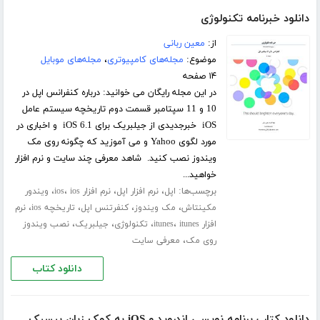
دانلود خبرنامه تکنولوژی
از:
معین ربانی
موضوع:
مجله‌های کامپیوتری
،
مجله‌های موبایل
۱۴ صفحه
در این مجله رایگان می خوانید: درباره کنفرانس اپل در
10 و 11 سپتامبر قسمت دوم تاریخچه سیستم عامل
iOS خبرجدیدی از جیلبریک برای iOS 6.1 و اخباری در
مورد لگوی Yahoo و می آموزید که چگونه روی مک
ویندوز نصب کنید. شاهد معرفی چند سایت و نرم افزار
خواهید...
برچسب‌ها:
،
،
،
،
اپل
نرم افزار اپل
نرم افزار ios
ios
ویندور
،
،
،
،
مکینتاش
مک ویندوز
کنفرتنس اپل
تاریخچه ios
نرم
،
،
،
،
افزار itunes
itunes
تکنولوژی
جیلبریک
نصب ویندوز
،
روی مک
معرفی سایت
دانلود کتاب
دانلود کتاب برنامه نویسی اندروید و iOS به کمک زبان بیسیک