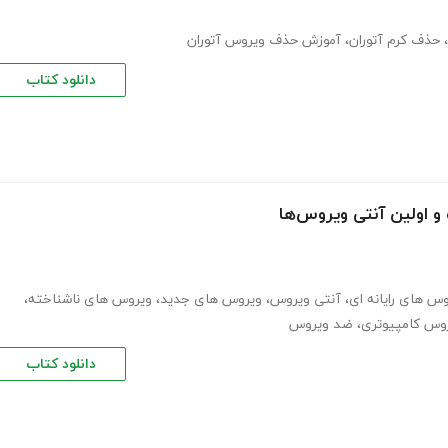
،
حذف کرم آتوران
،
آموزش حذف ویروس آتوران
دانلود کتاب
و اولین آنتی ویروس‌ها
س های رایانه ای
،
آنتی ویروس
،
ویروس های جدید
،
ویروس های ناشناخته
،
وس کامپیوتری
،
ضد ویروس
دانلود کتاب