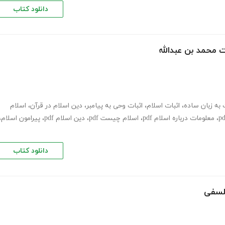
دانلود کتاب
 محمد بن عبدالله
 به زبان ساده
،
اثبات اسلام
،
اثبات وحی به پیامبر
،
دین اسلام در قرآن
،
اسلام
،
معلومات درباره اسلام pdf
،
اسلام چیست pdf
،
دین اسلام pdf
،
پیرامون اسلام
،
دانلود کتاب
فلسفی