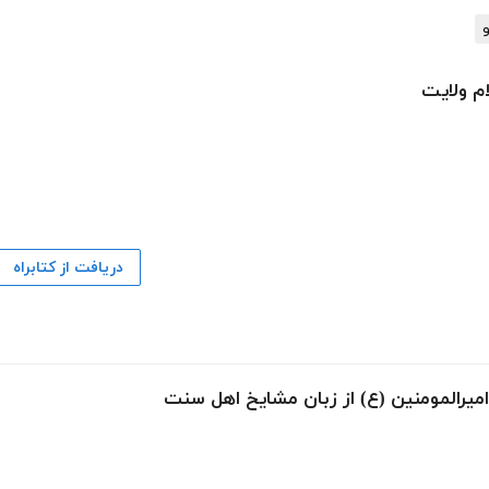
و
ام ولایت
دریافت از کتابراه
میرالمومنین (ع) از زبان مشایخ اهل سنت