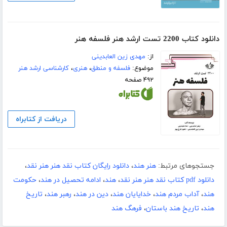
دانلود کتاب 2200 تست ارشد هنر فلسفه هنر
از:
مهدی زین العابدینی
موضوع:
فلسفه و منطق
،
هنری
،
کارشناسی ارشد هنر
۴۹۲ صفحه
دریافت از کتابراه
جستجوهای مرتبط:
هنر هند
،
دانلود رایگان کتاب نقد هنر هنر نقد
،
دانلود pdf کتاب نقد هنر هنر نقد
،
هند
،
ادامه تحصیل در هند
،
حکومت
هند
،
آداب مردم هند
،
خدایایان هند
،
دین در هند
،
رهبر هند
،
تاریخ
هند
،
تاریخ هند باستان
،
فرهگ هند