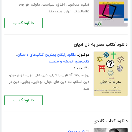
،
،
،
،
،
،
آداب
معاشرت
اخلاق
سیاست
ملوک
خواجه
،
،
،
نظام‌الملک
ایران
هند
دکتر
دانلود کتاب
دانلود کتاب سفر به دل ادیان
موضوع:
دانلود رایگان بهترین کتاب‌های داستان
،
کتاب‌های اندیشه و مذهب
۱۴۰ صفحه
برچسب‌ها:
،
،
،
آشنایی با ادیان
دین های الهی
انواع دین
،
،
،
،
دین اسلام
نام دین های جهان
بودایی
بهایی
دین در
هند
دانلود کتاب
دانلود کتاب گاندی
از:
شروین وکیلی