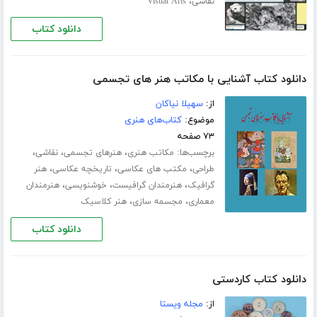
،
نقاشی
Visual Arts
دانلود کتاب
دانلود کتاب آشنایی با مکاتب هنر های تجسمی
از:
سهیلا نیاکان
موضوع:
کتاب‌های هنری
۷۳ صفحه
برچسب‌ها:
،
،
،
مکاتب هنری
هنرهای تجسمی
نقاشی
،
،
،
طراحی
مکتب های عکاسی
تاریخچه عکاسی
هنر
،
،
،
گرافیک
هنرمندان گرافیست
خوشنویسی
هنرمندان
،
،
معماری
مجسمه سازی
هنر کلاسیک
دانلود کتاب
دانلود کتاب کاردستی
از:
مجله ویستا