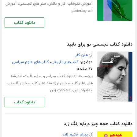
،
،
،
آموزش فتوشاپ
کار و دانش
هنر های تجسمی
آموزش
photoshap cs4
دانلود کتاب
دانلود کتاب تجسمی نو برای نابینا
از:
هلن کلر
موضوع:
کتاب‌های تاریخی
،
کتاب‌های علوم سیاسی
۹۷ صفحه
برچسب‌ها:
،
،
دانلود کتاب سیاسی
سوسیالیت
اندیشه
،
،
،
های هلن کلر
سخنان ارزشمند هلن کلر
سخنان فلسفی
،
انتشارات میر
مشکلات زنان
دانلود کتاب
دانلود کتاب همه چیز درباره رنگ زرد
از:
پدرام حکیم زاده