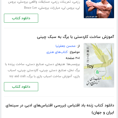
،
،
،
رزمی
تمرینات رزمی
مسابقات واقعی بروسلی
بروس
،
،
،
لی
بروس لی
مبارزات بروسلی
Bruce Lee
دانلود کتاب
آموزش ساخت کاردستی با برگ به سبک چینی
از:
محسن جعفرنیا
موضوع:
کتاب‌های هنری
۲۰۱ صفحه
برچسب‌ها:
،
،
هنرهای دستی
صنایع دستی
ساخت پرنده با
،
،
،
برگ نخل
صنایع دستی چینی
کاردستی چینی
اسباب
،
،
بازی
آموزش ساخت اسباب بازی با برگ
toy and craft
دانلود کتاب
دانلود کتاب زنده باد اقتباس (بررسی اقتباس‌های ادبی در سینمای
ایران و جهان)