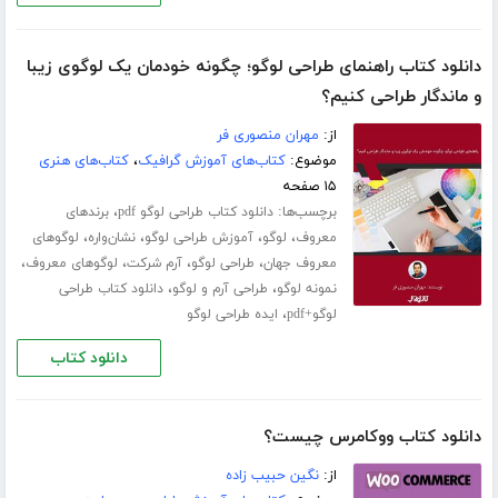
دانلود کتاب راهنمای طراحی لوگو؛ چگونه خودمان یک لوگوی زیبا
و ماندگار طراحی کنیم؟
از:
مهران منصوری فر
موضوع:
کتاب‌های آموزش گرافیک
،
کتاب‌های هنری
۱۵ صفحه
برچسب‌ها:
،
دانلود کتاب طراحی لوگو pdf
برندهای
،
،
،
،
معروف
لوگو
آموزش طراحی لوگو
نشان‌واره
لوگوهای
،
،
،
،
معروف جهان
طراحی لوگو
آرم شرکت
لوگوهای معروف
،
،
نمونه لوگو
طراحی آرم و لوگو
دانلود کتاب طراحی
،
لوگو+pdf
ایده طراحی لوگو
دانلود کتاب
دانلود کتاب ووکامرس چیست؟
از:
نگین حبیب زاده