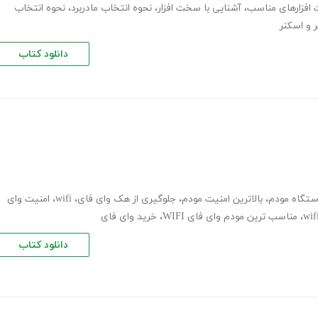
افزارهای مناسب
،
آشنایی با سخت افزار
،
نحوه انتخاب مادربرد
،
نحوه انتخاب
 و اسکنر
دانلود کتاب
ستگاه مودم
،
بالاترین امنیت مودم
،
جلوگیری از هک وای فای
،
wifi
،
امنیت وای
،
مناسب ترین مودم وای فای WIFI
،
خرید وای فای
دانلود کتاب