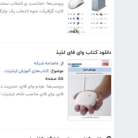
برچسب‌ها:
cمناسب
،
ی انتخاب سخت 
کارت گرافیک
،
نحوه انتخاب یک چاپگر
دانلود کتاب وای فای لذیذ
از:
ماهنامه شبکه
موضوع:
کتاب‌های آموزش اینترنت
۵۵ صفحه
برچسب‌ها:
مودم وای فای
،
مدیریت د
فای
،
وای فای مناسب خانه
،
اینترنت wifi