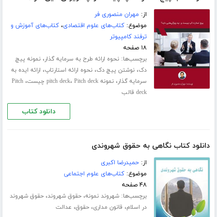
از:
مهران منصوری فر
موضوع:
کتاب‌های علوم اقتصادی
،
کتاب‌های آموزش و
ترفند کامپیوتر
۱۸ صفحه
برچسب‌ها:
،
نحوه ارائه طرح به سرمایه گذار
نمونه پیچ
،
،
،
دک
نوشتن پیچ دک
نحوه ارائه استارتاپ
ارائه ایده به
،
،
،
سرمایه گذار
نمونه pitch deck
Pitch deck چیست
Pitch
deck قالب
دانلود کتاب
دانلود کتاب نگاهی به حقوق شهروندی
از:
حمیدرضا اکبری
موضوع:
کتاب‌های علوم اجتماعی
۴۸ صفحه
برچسب‌ها:
،
،
شهروند نمونه
حقوق شهروند
حقوق شهروند
،
،
،
در اسلام
قانون مداری
حقوق
عدالت