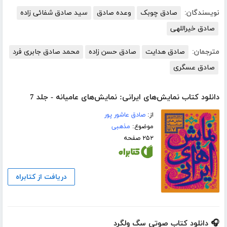
نویسندگان:
صادق چوبک
وعده صادق
سید صادق شفائی زاده
صادق خیراللهی
مترجمان:
صادق هدایت
صادق حسن زاده
محمد صادق جابری فرد
صادق عسگری
دانلود کتاب نمایش‌های ایرانی: نمایش‌های عامیانه - جلد 7
از:
صادق عاشور پور
موضوع:
مذهبی
۲۵۲ صفحه
دریافت از کتابراه
🎧 دانلود کتاب صوتی سگ ولگرد