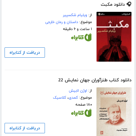
🎧 دانلود مکبث
از:
ویلیام شکسپیر
موضوع:
داستان و رمان خارجی
۱ ساعت و ۶ دقیقه
دریافت از کتابراه
دانلود کتاب طنزآوران جهان نمایش 22
از:
اوژن لابیش
موضوع:
کمدی
،
کلاسیک
۱۸۰ صفحه
دریافت از کتابراه