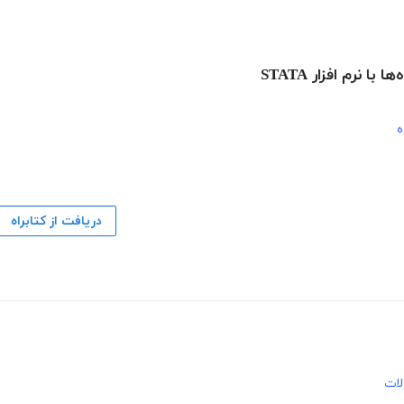
 نرم افزار STATA
ه
دریافت از کتابراه
لات