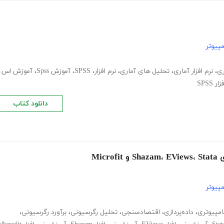
پیوتر
ری
،
نرم افزار آماری
،
تحلیل های آماری
،
نرم افزار
،
SPSS
،
آموزش Spss
،
آموزش اس
SPSS
دانلود کتاب
Mi
پیوتر
امپیوتری
،
داده‌پردازی
،
اقتصادسنجی
،
تحلیل رگرسیونی
،
برآورد رگرسیونی
،