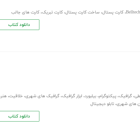
Belltec
،
کارت پستال
،
ساخت کارت پستال
،
کارت تبریک
،
کارت های جالب
دانلود کتاب
طی
،
گرافیک
،
پیکتوگرام
،
بیلبورد
،
ابزار گرافیک
،
گرافیک های شهری
،
خلاقیت
،
هنر
،
ون های شهری
،
تابلو دیجیتال
دانلود کتاب