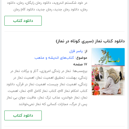
،
،
،
در خود شکستم اندروید
دانلود رمان رایگان
رمان
دانلود
،
،
،
رمان
دانلود رمان جدید
رمان جدید
دانلود pdf رمان
دانلود کتاب
دانلود کتاب نماز (سیری کوتاه در نماز)
از:
یاسر قزل
موضوع:
کتاب‌های اندیشه و مذهب
۱۷ صفحه
برچسب‌ها:
،
نماز در زندگی امروزی
آثار و برکات نماز در
،
،
،
زندگی
بهشت
تحقیق اهمیت نماز
اهمیت نماز در
،
،
،
زندگی
اهمیت نماز چیست
اهمیت نماز در قرآن
دانلود
،
،
،
کتاب احکام نماز pdf
کتاب نماز کامل pdf
نماز
اهمیت
،
،
،
نماز
نماز خواندن
عذاب ترک نماز
عاقبت جوان بی نماز
،
پس از مرگ
مجازات کسانی که نماز نمی‌خوانند
دانلود کتاب