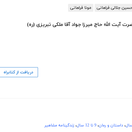
حسین جلالی فراهانی
مونا فراهانی
رت آیت الله حاج میرزا جواد آقا ملکی تبریزی (ره)
دریافت از کتابراه
،
داستان و رمان
،
9 تا 12 سال
،
زندگینامه مشاهیر