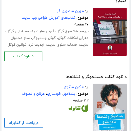
کنیم؟
از:
مهران منصوری فر
موضوع:
کتاب‌های آموزش طراحی وب سایت
۱۷ صفحه
برچسب‌ها:
،
،
سرچ گوگل
آوردن سایت به صفحه اول گوگل
،
،
معرفی امکانات گوگل
گوگل جستجوگر
سئو محتوای
،
،
،
سایت
خدمات سئوی سایت
آپدیت فرد
قوانین گوگل
دانلود کتاب
دانلود کتاب جستجوگر و نشانه‌ها
از:
هاکان منگوچ
موضوع:
پندآموز
،
خودسازی
،
عرفان و تصوف
۱۹۲ صفحه
دریافت از کتابراه