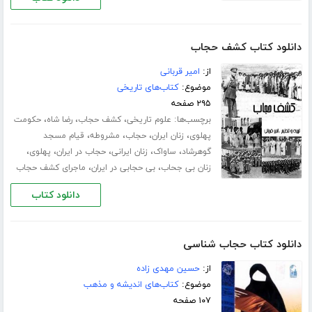
دانلود کتاب کشف حجاب
از:
امیر قربانی
موضوع:
کتاب‌های تاریخی
۲۹۵ صفحه
برچسب‌ها:
،
،
،
علوم تاریخی
کشف حجاب
رضا شاه
حکومت
،
،
،
،
پهلوی
زنان ایران
حجاب
مشروطه
قیام مسجد
،
،
،
،
،
گوهرشاد
ساواک
زنان ایرانی
حجاب در ایران
پهلوی
،
،
زنان بی جحاب
بی حجابی در ایران
ماجرای کشف حجاب
دانلود کتاب
دانلود کتاب حجاب شناسی
از:
حسین مهدی زاده
موضوع:
کتاب‌های اندیشه و مذهب
۱۰۷ صفحه