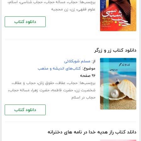
برچسب‌ها:
،
،
،
،
حجاب
مساله حجاب
حجاب شناسی
اسلام
،
،
علوم فقهی
زن
زن محجبه
دانلود کتاب
دانلود کتاب زر و زرگر
از:
مسلم شوبکلائی
موضوع:
کتاب‌های اندیشه و مذهب
۹۶ صفحه
برچسب‌ها:
،
،
،
،
حجاب
عفاف
حقوق زنان
حجاب و عفاف
،
،
،
،
شخصیت زن
حضرت فاطمه
حضرت زهرا
مساله حجاب
حجاب در اسلام
دانلود کتاب
دانلد کتاب راز هدیه خدا در نامه های دخترانه