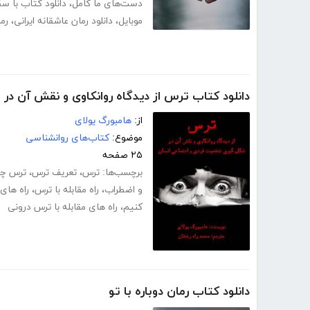
دست‌های ما کامل
،
دانلود کتاب با 
موبایل
،
دانلود رمان عاشقانه ایرانی
،
رم
دانلود کتاب ترس از دیدگاه روانکاوی و نقش آن 
از:
هامبورگ یولای
موضوع:
کتاب‌های روانشناسی
۲۵ صفحه
برچسب‌ها:
ترس
،
تعریف ترس
،
ترس چ
و اضطراب
،
راه مقابله با ترس
،
راه های
کنیم
،
راه های مقابله با ترس درونی
دانلود کتاب رمان دوباره با تو