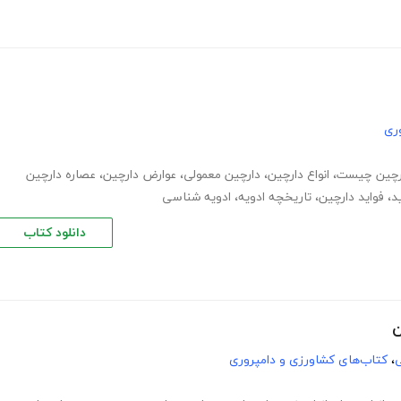
ری
رچین چیست
،
انواع دارچین
،
دارچین معمولی
،
عوارض دارچین
،
عصاره دارچین
د
،
فواید دارچین
،
تاریخچه ادویه
،
ادویه شناسی
دانلود کتاب
ن
ی
،
کتاب‌های کشاورزی و دامپروری