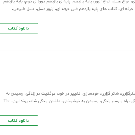
ی
،
انواع عسل
،
انواع زنبور
،
پایه یازدهم
،
پایه ی یازدهم دوره ی دوم
،
پایه یازدهم
حرفه ای
،
کتاب های پایه یازدهم فنی حرفه ای
،
زنبور عسل
،
عسل طبیعی
،
دانلود کتاب
رگزاری
،
شکر گزاری
،
خودسازی
،
تغییر در خود
،
موفقیت در زندگی
،
رسیدن به
گی
،
راه و رسم زندگی
،
رسیدن به خوشبختی
،
داشتن زندگی شاد
،
روندا برن
،
The
دانلود کتاب