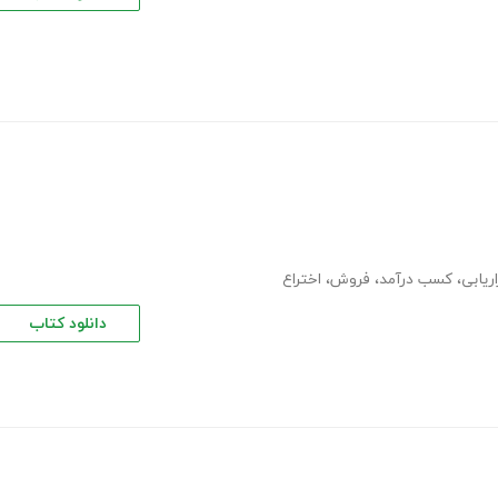
اریابی
،
کسب درآمد
،
فروش
،
اختراع
دانلود کتاب