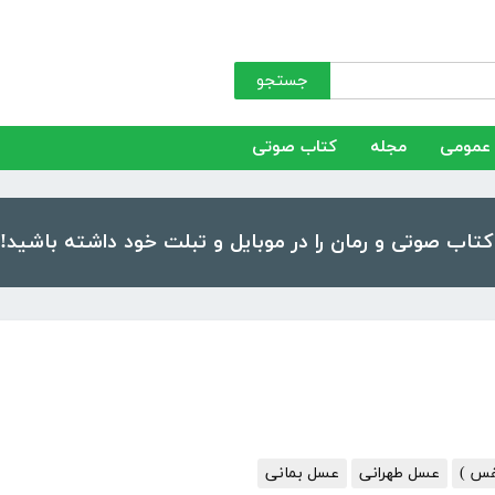
جستجو
عمومی
مجله
کتاب صوتی
فس )
عسل طهرانی
عسل بمانی