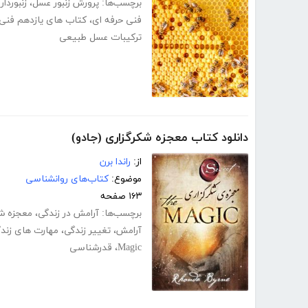
برچسب‌ها:
پرورش زنبور عسل
،
زنبوردار
فنی حرفه ای
،
کتاب های یازدهم فنی 
ترکیبات عسل طبیعی
دانلود کتاب معجزه شکرگزاری (جادو)
از:
راندا برن
موضوع:
کتاب‌های روانشناسی
۱۶۳ صفحه
برچسب‌ها:
آرامش در زندگی
،
معجزه شک
آرامش
،
تغییر زندگی
،
مهارت های زند
Magic
،
قدرشناسی