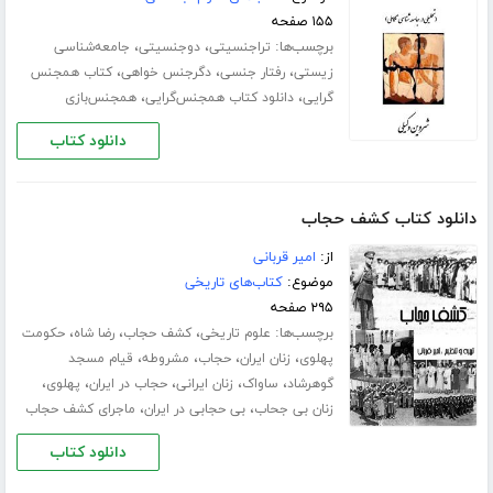
۱۵۵ صفحه
برچسب‌ها:
،
،
تراجنسیتی
دوجنسیتی
جامعه‌شناسی
،
،
،
زیستی
رفتار جنسی
دگرجنس خواهی
کتاب همجنس
،
،
گرایی
دانلود کتاب همجنس‌گرایی
همجنس‌بازی
دانلود کتاب
دانلود کتاب کشف حجاب
از:
امیر قربانی
موضوع:
کتاب‌های تاریخی
۲۹۵ صفحه
برچسب‌ها:
،
،
،
علوم تاریخی
کشف حجاب
رضا شاه
حکومت
،
،
،
،
پهلوی
زنان ایران
حجاب
مشروطه
قیام مسجد
،
،
،
،
،
گوهرشاد
ساواک
زنان ایرانی
حجاب در ایران
پهلوی
،
،
زنان بی جحاب
بی حجابی در ایران
ماجرای کشف حجاب
دانلود کتاب