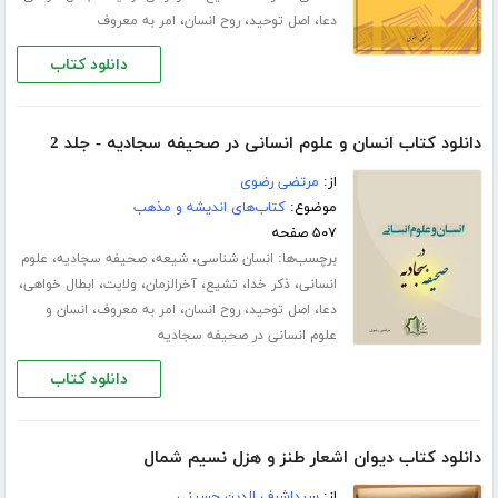
،
،
،
دعا
اصل توحید
روح انسان
امر به معروف
دانلود کتاب
دانلود کتاب انسان و علوم انسانی در صحیفه سجادیه - جلد 2
از:
مرتضی رضوی
موضوع:
کتاب‌های اندیشه و مذهب
۵۰۷ صفحه
برچسب‌ها:
،
،
،
انسان شناسی
شیعه
صحیفه سجادیه
علوم
،
،
،
،
،
،
انسانی
ذکر خدا
تشیع
آخرالزمان
ولایت
ابطال خواهی
،
،
،
،
دعا
اصل توحید
روح انسان
امر به معروف
انسان و
علوم انسانی در صحیفه سجادیه
دانلود کتاب
دانلود کتاب دیوان اشعار طنز و هزل نسیم شمال
از:
سیداشرف الدین حسینی