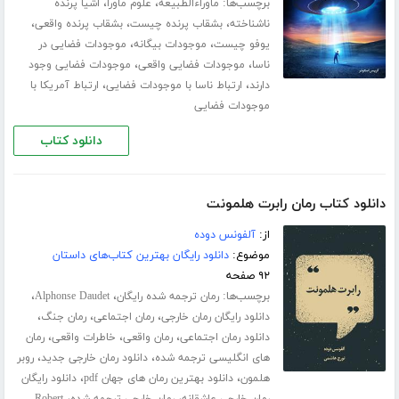
برچسب‌ها:
،
،
ماوراءالطبیعه
علوم ماورا
اشیا پرنده
،
،
،
ناشناخته
بشقاب پرنده چیست
بشقاب پرنده واقعی
،
،
یوفو چیست
موجودات بیگانه
موجودات فضایی در
،
،
ناسا
موجودات فضایی واقعی
موجودات فضایی وجود
،
،
دارند
ارتباط ناسا با موجودات فضایی
ارتباط آمریکا با
موجودات فضایی
دانلود کتاب
دانلود کتاب رمان رابرت هلمونت
از:
آلفونس دوده
موضوع:
دانلود رایگان بهترین کتاب‌های داستان
۹۲ صفحه
برچسب‌ها:
،
،
رمان ترجمه شده رایگان
Alphonse Daudet
،
،
،
دانلود رایگان رمان خارجی
رمان اجتماعی
رمان جنگ
،
،
،
دانلود رمان اجتماعی
رمان واقعی
خاطرات واقعی
رمان
،
،
های انگلیسی ترجمه شده
دانلود رمان خارجی جدید
روبر
،
،
هلمون
دانلود بهترین رمان های جهان pdf
دانلود رایگان
،
،
رمان خارجی عاشقانه
رمان خارجی ترجمه شده
Robert