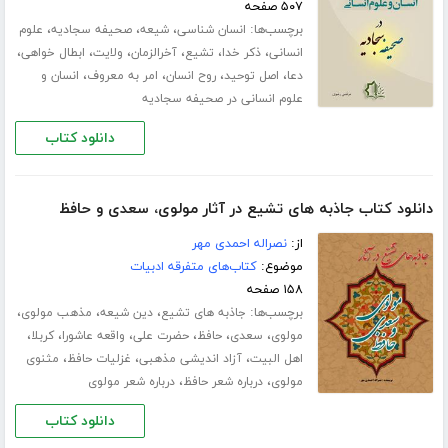
۵۰۷ صفحه
برچسب‌ها:
،
،
،
انسان شناسی
شیعه
صحیفه سجادیه
علوم
،
،
،
،
،
،
انسانی
ذکر خدا
تشیع
آخرالزمان
ولایت
ابطال خواهی
،
،
،
،
دعا
اصل توحید
روح انسان
امر به معروف
انسان و
علوم انسانی در صحیفه سجادیه
دانلود کتاب
دانلود کتاب جاذبه های تشیع در آثار مولوی، سعدی و حافظ
از:
نصراله احمدی مهر
موضوع:
کتاب‌های متفرقه ادبیات
۱۵۸ صفحه
برچسب‌ها:
،
،
،
جاذبه های تشیع
دین شیعه
مذهب مولوی
،
،
،
،
،
،
مولوی
سعدی
حافظ
حضرت علی
واقعه عاشورا
کربلا
،
،
،
اهل البیت
آزاد اندیشی مذهبی
غزلیات حافظ
مثنوی
،
،
مولوی
درباره شعر حافظ
درباره شعر مولوی
دانلود کتاب