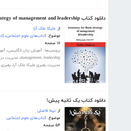
دانلود کتاب Brief for Book strategy of management and leadership
از:
ملیکا ملک آرا
موضوع:
کتاب‌های علوم اجتماعی
،
کتا
۱۸ صفحه
برچسب‌ها:
آموزش زبان انگلیسی
،
آمو
leadership
،
management
،
مدیریت در 
مدیریت رهبری ملیکا ملک آرا
،
رهبری ا
دانلود کتاب یک ثانیه پیش!
از:
نیما فاضلی
موضوع:
کتاب‌های علوم اجتماعی
۵۴ صفحه