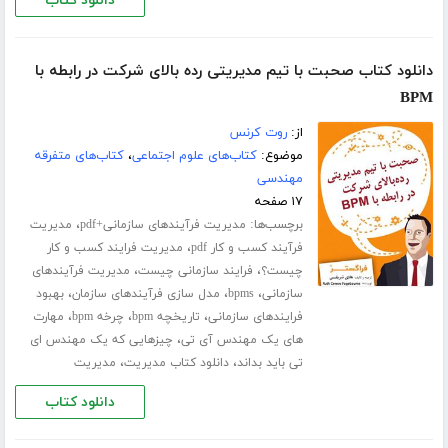
دانلود کتاب
دانلود کتاب صحبت با تیم مدیریتی رده بالای شرکت در رابطه با
BPM
از:
روت کرنس
موضوع:
کتاب‌های علوم اجتماعی
،
کتاب‌های متفرقه
مهندسی
۱۷ صفحه
برچسب‌ها:
،
مدیریت فرآیندهای سازمانی+pdf
مدیریت
،
فرآیند کسب و کار pdf
مدیریت فرایند کسب و کار
،
،
چیست؟
فرایند سازمانی چیست
مدیریت فرآیندهای
،
،
،
سازمانی
bpms
مدل سازی فرآیندهای سازمان
بهبود
،
،
،
فرایندهای سازمانی
تاریخچه bpm
چرخه bpm
مهارت
،
های یک مهندس آی تی
چیزهایی که یک مهندس ای
،
،
تی باید بداند
دانلود کتاب مدیریت
مدیریت
دانلود کتاب