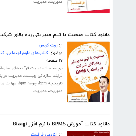
مدیریت
،
مدیریت
دانلود کتاب صحبت با تیم مدیریتی رده بالای شرکت در 
از:
روت کرنس
موضوع:
کتاب‌های علوم اجتماعی
،
کت
۱۷ صفحه
برچسب‌ها:
مدیریت فرآیندهای سازمانی+
فرایند سازمانی چیست
،
مدیریت فرآین
تاریخچه bpm
،
چرخه bpm
،
مهارت ها
مدیریت
،
مدیریت
دانلود کتاب آموزش BPMS با نرم افزار Bizagi
از:
آکادمی فراگستر