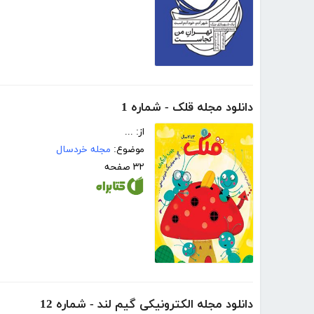
دانلود مجله قلک - شماره 1
از: ...
موضوع:
مجله خردسال
۳۲ صفحه
دانلود مجله الکترونیکی گیم لند - شماره 12