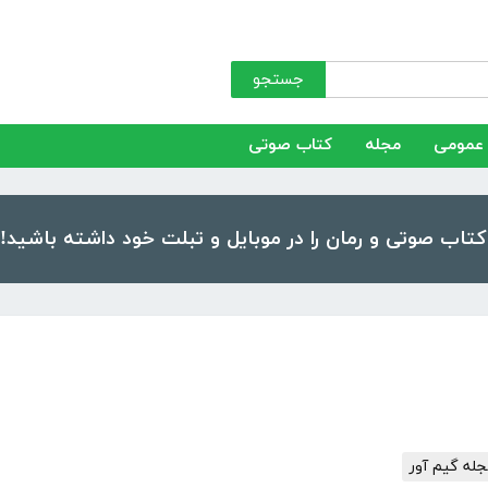
جستجو
عمومی
مجله
کتاب صوتی
له گیم آور