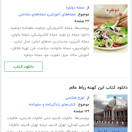
از:
مجله دونفره
موضوع:
مجله‌های آموزشی
،
مجله‌های سلامتی
۲۲ صفحه
برچسب‌ها:
،
،
مجله الکترونیکی دونفره
ماهنامه دونفره
،
،
،
دانلود مجله دو نفره
مجله الکترونیکی
مجله بانوان
،
،
،
مجله آشپزی
جدیدترین مدهای لباس
مدل لباس
،
،
،
،
دکوراسیون
مجله خانواده
سلامت
طرز تهیه فلافل
،
،
آموزش سالاد سزار
تقویت مو
مجله دونفره
دانلود کتاب
دانلود کتاب این کهنه رباط عالم
از:
تورج هاشمی
موضوع:
کتاب‌های زندگینامه و سفرنامه
۱۲۹ صفحه
برچسب‌ها:
،
،
خاطرات قدیم
متن خاطرات قدیمی
خاطرات
،
،
،
قدیمی کودکی
تهران قدیم
درباره تهران قدیم
خاطرات
،
،
قدیمی دهه 60
خلاصه تاریخچه شهر تهران
عکس تهران