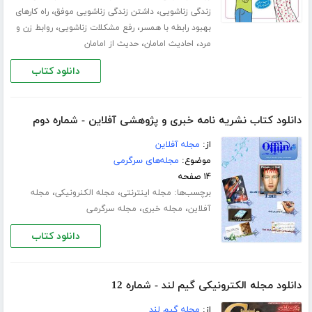
،
،
زندگی زناشویی
داشتن زندگی زناشویی موفق
راه کارهای
،
،
بهبود رابطه با همسر
رفع مشکلات زناشویی
روابط زن و
،
،
مرد
احادیث امامان
حدیث از امامان
دانلود کتاب
دانلود کتاب نشریه نامه خبری و پژوهشی آفلاین - شماره دوم
از:
مجله آفلاین
موضوع:
مجله‌های سرگرمی
۱۴ صفحه
برچسب‌ها:
،
،
مجله اینترنتی
مجله الکنرونیکی
مجله
،
،
آفلاین
مجله خبری
مجله سرگرمی
دانلود کتاب
دانلود مجله الکترونیکی گیم لند - شماره 12
از:
مجله گیم لند