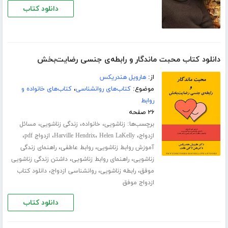
دانلود کتاب
دانلود کتاب محبت ماندگار و رابطه‌ی جنسی رضایت‌بخش
از:
هارویل هندریکس
موضوع:
کتاب‌های روانشناسی
،
کتاب‌های خانواده و
روابط
۲۶ صفحه
برچسب‌ها:
،
،
،
زناشویی
خانواده
زندگی زناشویی
مسائل
،
،
،
،
ازدواج
Helen LaKelly
Harville Hendrix
ازدواج pdf
،
،
آموزش روابط زناشویی
روابط عاطفی
راهنمای زندگی
،
،
زناشویی
راهنمای روابط زناشویی
داشتن زندگی زناشویی
،
،
،
موفق
رابطه زناشویی
روانشناسی ازدواج
دانلود کتاب
ازدواج موفق
دانلود کتاب