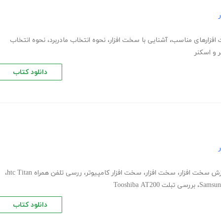
افزارهای مناسب
،
آشنایی با سخت افزار
،
نحوه انتخاب مادربرد
،
نحوه انتخاب
 و اسکنر
دانلود کتاب
زش سخت افزار
،
سخت افزار
،
سخت افزار کامپیوتر
،
ررسی تلفن همراه htc Titan
،
،
بررسی تبلت Tooshiba AT200
دانلود کتاب