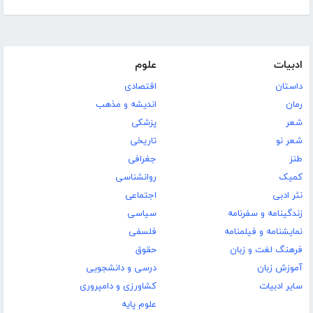
ادبیات
علوم
داستان
اقتصادی
رمان
اندیشه و مذهب
شعر
پزشکی
شعر نو
تاریخی
طنز
جغرافی
کمیک
روانشناسی
نثر ادبی
اجتماعی
زندگینامه و سفرنامه
سیاسی
نمایشنامه و فیلمنامه
فلسفی
فرهنگ لغت و زبان
حقوق
آموزش زبان
درسی و دانشجویی
سایر ادبیات
کشاورزی و دامپروری
علوم پایه