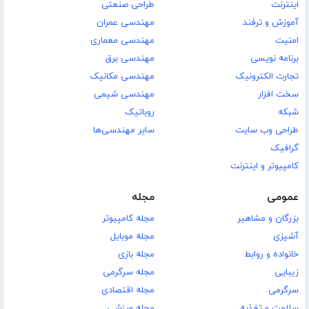
اینترنت
طراحی صنعتی
آموزش و ترفند
مهندسی عمران
امنیت
مهندسی معماری
برنامه نویسی
مهندسی برق
تجارت الکترونیک
مهندسی مکانیک
سخت افزار
مهندسی شیمی
شبکه
روباتیک
طراحی وب سایت
سایر مهندسی‌ها
گرافیک
کامپیوتر و اینترنت
عمومی
مجله
بزرگان و مشاهیر
مجله کامپیوتر
آشپزی
مجله موبایل
خانواده و روابط
مجله بازی
زیبایی
مجله سرگرمی
سرگرمی
مجله اقتصادی
سلامت و تغذیه
مجله ورزشی