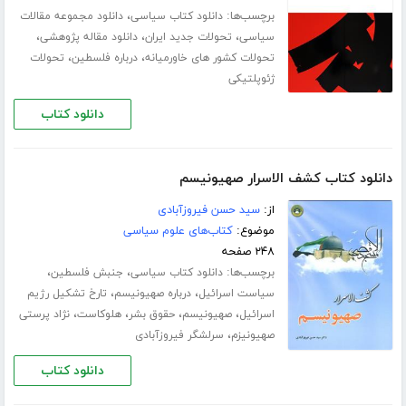
برچسب‌ها:
،
دانلود کتاب سیاسی
دانلود مجموعه مقالات
،
،
،
سیاسی
تحولات جدید ایران
دانلود مقاله پژوهشی
،
،
تحولات کشور های خاورمیانه
درباره فلسطین
تحولات
ژئوپلتیکی
دانلود کتاب
دانلود کتاب کشف الاسرار صهیونیسم
از:
سید حسن فیروزآبادی
موضوع:
کتاب‌های علوم سیاسی
۲۴۸ صفحه
برچسب‌ها:
،
،
دانلود کتاب سیاسی
جنبش فلسطین
،
،
سیاست اسرائیل
درباره صهیونیسم
تارخ تشکیل رژیم
،
،
،
،
اسرائیل
صهیونیسم
حقوق بشر
هلوکاست
نژاد پرستی
،
صهیونیزم
سرلشگر فیروزآبادی
دانلود کتاب