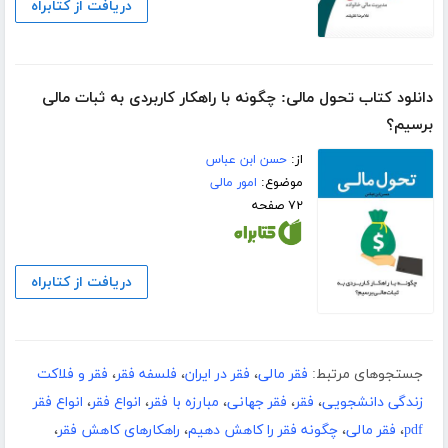
دریافت از کتابراه
دانلود کتاب تحول مالی: چگونه با راهکار کاربردی به ثبات مالی
برسیم؟
از:
حسن ابن عباس
موضوع:
امور مالی
۷۲ صفحه
دریافت از کتابراه
جستجوهای مرتبط:
فقر مالی
،
فقر در ایران
،
فلسفه فقر
،
فقر و فلاکت
زندگی دانشجویی
،
فقر
،
فقر جهانی
،
مبارزه با فقر
،
انواع فقر
،
انواع فقر
pdf
،
فقر مالی
،
چگونه فقر را کاهش دهیم
،
راهکارهای کاهش فقر
،