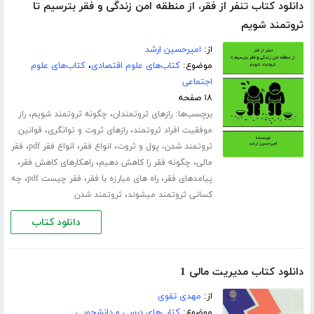
دانلود کتاب تنفر از فقر، از منطقه امن زندگی و فقر بترسیم تا
ثروتمند شویم
از:
امیرحسین ارشد
موضوع:
کتاب‌های علوم اقتصادی
،
کتاب‌های علوم
اجتماعی
۱۸ صفحه
برچسب‌ها:
،
،
رازهای ثروتمندان
چگونه ثروتمند شویم
راز
،
،
موفقیت افراد ثروتمند
رازهای ثروت و توانگری
قوانین
،
،
،
ثروتمند شدن، پول و ثروت
انواع فقر
انواع فقر pdf
فقر
،
،
،
مالی
چگونه فقر را کاهش دهیم
راهکارهای کاهش فقر
،
،
،
پیامدهای فقر
راه های مبارزه با فقر
فقر چیست pdf
چه
،
کسانی ثروتمند میشوند
ثروتمند شدن
دانلود کتاب
دانلود کتاب مدیریت مالی 1
از:
مهدی تقوی
موضوع:
کتاب‌های درسی و دانشجویی