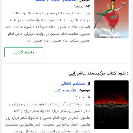
۱۵۲ صفحه
برچسب‌ها:
،
،
نهضت امام حسین
نهضت عاشورا مقاله
،
،
نهضت عاشورا
مقاله در مورد عاشورا
امام حسین علیه
،
،
،
السلام
عظمت عاشورا
عظمت واقعه عاشورا
عظمت امام
،
،
حسین
عظمت امام حسین در روایات
ویژگی خاص امام
،
،
حسین
صفات امام حسین
امام حسین pdf
دانلود کتاب
دانلود کتاب ترکیب‌بند عاشورایی
از:
محتشم کاشانی
موضوع:
کتاب‌های شعر
۱۵ صفحه
برچسب‌ها:
،
،
شعر آیینی
شعر عاشورای حسینی
بهترین
،
،
شعر عاشورایی
شعر درباره عاشورا
شعر درباره واقعه
،
،
عاشورا
شعر در مورد امام حسین و عاشورا
شعر درباره روز
،
،
،
عاشورا
اشعار عاشورایی محتشم
شعر عاشورایی محتشم
،
شعر باز این چه شورش است
متن نوحه باز این چه