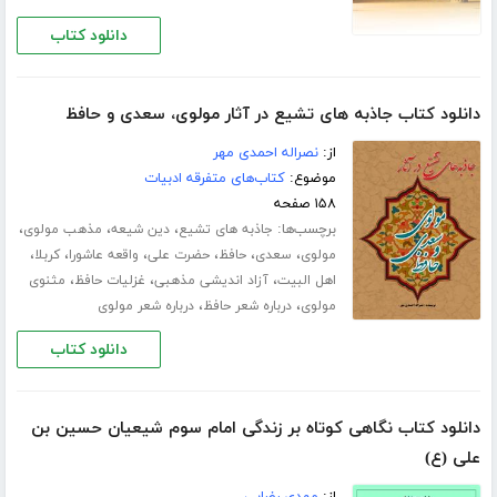
دانلود کتاب
دانلود کتاب جاذبه های تشیع در آثار مولوی، سعدی و حافظ
از:
نصراله احمدی مهر
موضوع:
کتاب‌های متفرقه ادبیات
۱۵۸ صفحه
برچسب‌ها:
،
،
،
جاذبه های تشیع
دین شیعه
مذهب مولوی
،
،
،
،
،
،
مولوی
سعدی
حافظ
حضرت علی
واقعه عاشورا
کربلا
،
،
،
اهل البیت
آزاد اندیشی مذهبی
غزلیات حافظ
مثنوی
،
،
مولوی
درباره شعر حافظ
درباره شعر مولوی
دانلود کتاب
دانلود کتاب نگاهی کوتاه بر زندگی امام سوم شیعیان حسین بن
علی (ع)