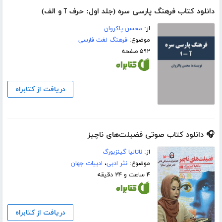
دانلود کتاب فرهنگ پارسی سره (جلد اول: حرف آ و الف)
از:
محسن پاکروان
موضوع:
فرهنگ لغت فارسی
۵۹۲ صفحه
دریافت از کتابراه
🎧 دانلود کتاب صوتی فضیلت‌های ناچیز
از:
ناتالیا گینزبورگ
موضوع:
نثر ادبی
،
ادبیات جهان
۴ ساعت و ۲۴ دقیقه
دریافت از کتابراه