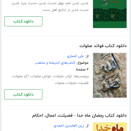
،
،
،
،
غدیر
غدیر خم
چهل حدیث غدیر
حدیث عید غدیر
حدیث غدیر در منابع اهل سنت
دانلود کتاب
دانلود کتاب فوائد صلوات
از:
علی انصاری
موضوع:
کتاب‌های اندیشه و مذهب
۲ صفحه
برچسب‌ها:
،
،
،
ثواب صلوات
خواص صلوات
آثار صلوات
،
فضیلت صلوات
صلوات
دانلود کتاب
دانلود کتاب رمضان ماه خدا - فضیلت، اعمال، احکام
از:
زین العابدین احمدی