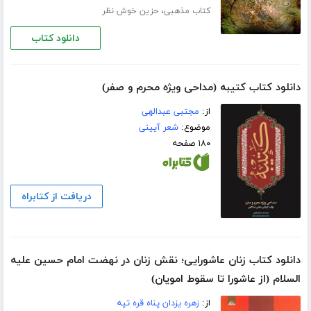
،
کتاب مذهبی
حزین خوش نظر
دانلود کتاب
دانلود کتاب کتیبه (مداحی ویژه محرم و صفر)
از:
مجتبی عبدالهی
موضوع:
شعر آیینی
۱۸۰ صفحه
دریافت از کتابراه
دانلود کتاب زنان عاشورایی؛ نقش زنان در نهضت امام حسین علیه
السلام (از عاشورا تا سقوط امویان)
از:
زهره یزدان پناه قره تپه