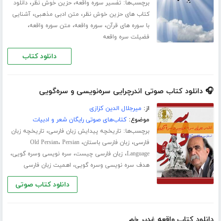
برچسب‌ها:
،
،
تفسیر سوره واقعه
حزین خوش نظر
دانلود
،
،
کتاب های حزین خوش نظر
متن ادبی مذهبی
آشنایی
،
،
،
با سوره های قرآن
سوره واقعه
متن سوره واقعه
فضیلت سره واقعه
دانلود کتاب
🎧 دانلود کتاب صوتی اندرچرایی سره‌نویسی و سره‌گویی
از:
میرجلال الدین کزازی
موضوع:
کتاب‌های صوتی رایگان شعر و ادبیات
برچسب‌ها:
،
تاریخچه پیدایش زبان فارسی
تاریخچه زبان
،
،
،
فارسی
زبان فارسی باستان
Persian
Old Persian
،
،
،
Language
زبان فارسی چیست
سره نویسی وسره گویی
،
هدف سره نویسی وسره گویی
اهمیت زبان فارسی
دانلود کتاب صوتی
دانلود کتاب واقعه غدیر خم