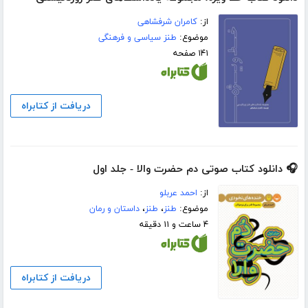
از:
کامران شرفشاهی
موضوع:
طنز سیاسی و فرهنگی
۱۴۱ صفحه
دریافت از کتابراه
🎧 دانلود کتاب صوتی دم حضرت والا - جلد اول
از:
احمد عربلو
موضوع:
طنز
،
طنز
،
داستان و رمان
۴ ساعت و ۱۱ دقیقه
دریافت از کتابراه