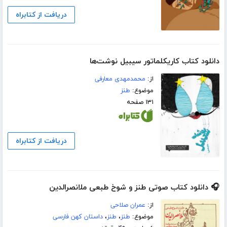
دریافت از کتابراه
دانلود کتاب کاریکلماتور سیبیل نوشت‌ها
از:
محمدمهدی معارفی
موضوع:
طنز
۱۳۱ صفحه
دریافت از کتابراه
🎧 دانلود کتاب صوتی طنز و شوخ طبعی ملانصرالدین
از:
عمران صلاحی
موضوع:
طنز
،
طنز
،
داستان کهن فارسی