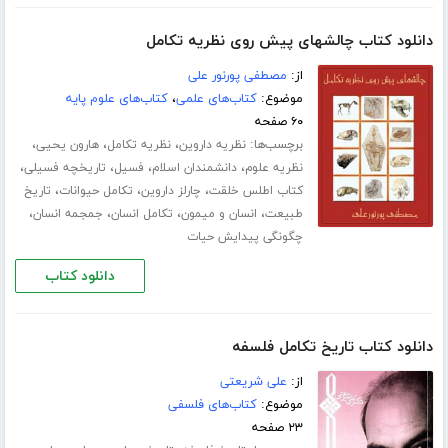
دانلود کتاب چالشهای پیش روی نظریه تکامل
از:
مصطفی پورنور علی
موضوع:
کتاب‌های علمی
،
کتاب‌های علوم پایه
۶۰ صفحه
برچسب‌ها:
،
،
،
نظریه داروین
نظریه تکامل
هارون یحیی
،
،
،
،
نظریه علوم
دانشمندان اسلام
فسیل
تاریخچه فسیلی
،
،
،
کتاب اطلس خلقت
چارلز داروین
تکامل حیوانات
تاریخ
،
،
،
،
طبیعت
انسان و میمون
تکامل انسان
جمجمه انسان
چگونگی پیدایش حیات
دانلود کتاب
دانلود کتاب تاریخ تکامل فلسفه
از:
علی شریعتی
موضوع:
کتاب‌های فلسفی
۲۳ صفحه