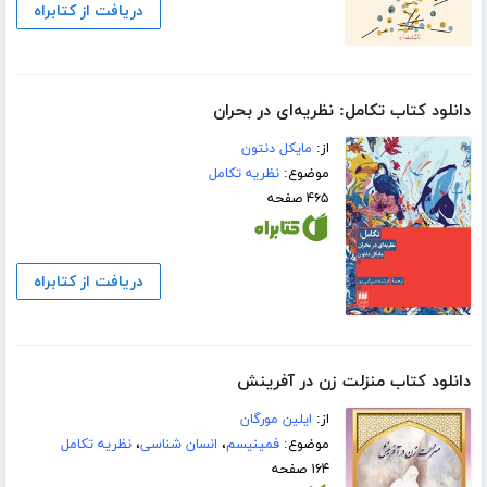
دریافت از کتابراه
دانلود کتاب تکامل: نظریه‌ای در بحران
از:
مایکل دنتون
موضوع:
نظریه تکامل
۴۶۵ صفحه
دریافت از کتابراه
دانلود کتاب منزلت زن در آفرینش
از:
ایلین مورگان
موضوع:
فمینیسم
،
انسان شناسی
،
نظریه تکامل
۱۶۴ صفحه