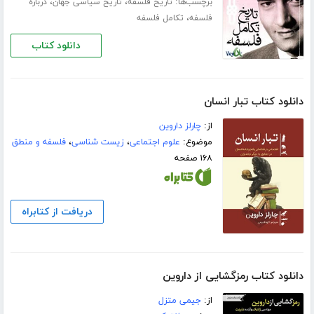
برچسب‌ها:
،
،
تاریخ فلسفه
تاریخ سیاسی جهان
درباره
،
فلسفه
تکامل فلسفه
دانلود کتاب
دانلود کتاب تبار انسان
از:
چارلز داروین
موضوع:
علوم اجتماعی
،
زیست شناسی
،
فلسفه و منطق
۱۶۸ صفحه
دریافت از کتابراه
دانلود کتاب رمزگشایی از داروین
از:
جیمی متزل