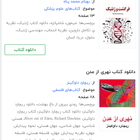
از:
بهنام محمد پناه
موضوع:
کتاب‌های علوم پزشکی
۱۱۳ صفحه
برچسب‌ها:
،
،
،
میمون
شامپانزه
دانلود کتاب ژنتیک
نظریه
،
،
،
ی تکامل داروین
نظریه انتخاب
مهندسی ژنتیک
،
،
سلول
دریا
انسان
دانلود کتاب
دانلود کتاب نهری از عدن
از:
ریچارد داوکینز
موضوع:
کتاب‌های فلسفی
۱۱۸ صفحه
برچسب‌ها:
،
رودی بیرون از باغ بهشت
دانلود ریچارد
،
،
داوکینز
دانلود کتاب ریچارد داوکینز
کتاب ریچارد
،
،
،
داوکینز
Richard Dawkins
River out of Eden
هستی
،
،
،
شناسی
جهان شناسی
جهان هستی
نحوه پیدایش
،
،
،
جهان
نظریه پیدایش جهان
فلسفه هستی
فلسفه