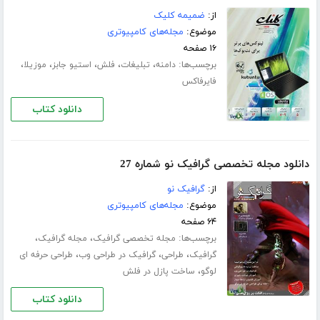
از:
ضمیمه کلیک
موضوع:
مجله‌های کامپیوتری
۱۶ صفحه
برچسب‌ها:
،
،
،
،
،
دامنه
تبلیغات
فلش
استیو جابز
موزیلا
فایرفاکس
دانلود کتاب
دانلود مجله تخصصی گرافیک نو شماره 27
از:
گرافیک نو
موضوع:
مجله‌های کامپیوتری
۶۴ صفحه
برچسب‌ها:
،
،
مجله تخصصی گرافیک
مجله گرافیک
،
،
،
گرافیک
طراحی
گرافیک در طراحی وب
طراحی حرفه ای
،
لوگو
ساخت پازل در فلش
دانلود کتاب