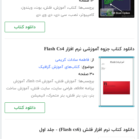
۱۳ صفحه
برچسب‌ها:
،
،
،
،
،
کتاب
آموزش
فلش
بوت
ویندوز
،
،
،
کامپیوتر
نصب
سی دی
دی وی دی
دانلود کتاب
دانلود کتاب جزوه آموزشی نرم افزار Flash Cs4
از:
فاطمه سادات کریمی
موضوع:
کتاب‌های آموزش گرافیک
۳۰ صفحه
برچسب‌ها:
،
،
آموزش فلش
آموزش flash cs4
آموزش
،
،
،
برنامه adobe
طراحی سایت
سایت فلش
آموزش ساخت
،
،
،
،
بنر
بنر
بنر فلش
بنر متحرک
انیمیشن
دانلود کتاب
دانلود کتاب نرم افزار فلش (Flash cs6) - جلد اول