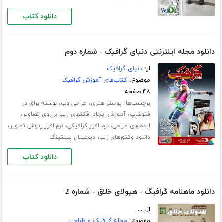
دانلود کتاب
دانلود مجله اینترنتی دنیای گرافیک - شماره دوم
از:
دنیای گرافیک
موضوع:
کتاب‌های آموزش گرافیک
۴۸ صفحه
برچسب‌ها:
،
،
پوستر هنری
طراحی وب
نوشته براق در
،
،
فتوشاپ
آموزش ایجاد افکتهای زیبا بر روی تصاویر
،
،
،
ایده​های طراحی
نرم افزار گرافیکی
نرم افزار رتوش تصویر
،
دانلود وکتورهای زیبا
دیجیتال پینتینگ
دانلود کتاب
دانلود ماهنامه گرافیگ - هیولای خلاق - شماره 2
از: ...
موضوع:
مجله گرافیک و طراحی