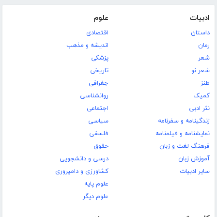
ادبیات
علوم
داستان
اقتصادی
رمان
اندیشه و مذهب
شعر
پزشکی
شعر نو
تاریخی
طنز
جغرافی
کمیک
روانشناسی
نثر ادبی
اجتماعی
زندگینامه و سفرنامه
سیاسی
نمایشنامه و فیلمنامه
فلسفی
فرهنگ لغت و زبان
حقوق
آموزش زبان
درسی و دانشجویی
سایر ادبیات
کشاورزی و دامپروری
علوم پایه
علوم دیگر