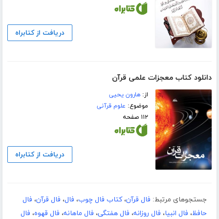
دریافت از کتابراه
دانلود کتاب معجزات علمی قرآن
از:
هارون یحیی
موضوع:
علوم قرآنی
۱۱۲ صفحه
دریافت از کتابراه
جستجوهای مرتبط:
فال قرآن
،
کتاب فال چوب
،
فال
،
فال قرآن
،
فال
حافظ
،
فال انبیا
،
فال روزانه
،
فال هفتگی
،
فال ماهانه
،
فال قهوه
،
فال