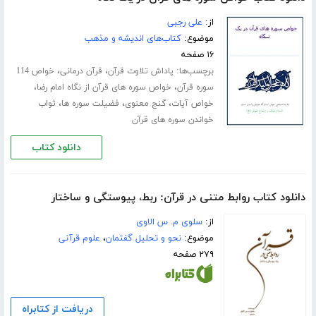
از:
علی رجبی
موضوع:
کتاب‌های اندیشه و مذهب
۱۶ صفحه
برچسب‌ها:
،
،
پاداش تلاوت قرآن
قرآن درمانی
خواص 114
،
،
سوره قرآن
خواص سوره های قرآن از نگاه امام رضا
،
،
،
خواص آیات
گنج معنوی
فضیلت سوره ها
ثواب
خواندن سوره های قرآن
دانلود کتاب
دانلود کتاب روابط متنی در قرآن: ربط، پیوستگی و ساختار
از:
سلوی م. س الاوی
موضوع:
نحو و تحلیل گفتمان
،
علوم قرآنی
۲۷۹ صفحه
دریافت از کتابراه