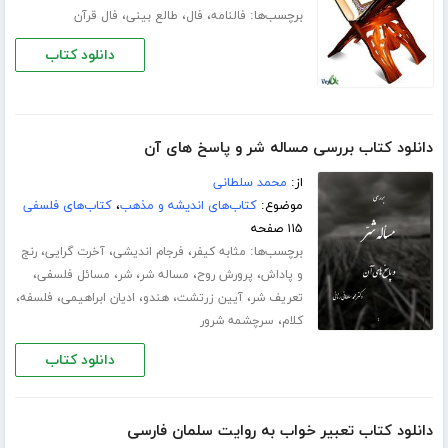
برچسب‌ها:
،
،
،
فالنامه
فال
طالع بینی
فال قرآن
دانلود کتاب
دانلود کتاب بررسی مساله شر و پاسخ های آن
از:
محمد سلطانی
موضوع:
کتاب‌های اندیشه و مذهب
،
کتاب‌های فلسفی
۱۱۵ صفحه
برچسب‌ها:
،
،
،
مثابه کیفر
فرجام اندیشی
آخرت گرایی
رنج
،
،
،
،
،
و پاداش
پرورش روح
مساله شر
شر
مسائل فلسفی
،
،
،
،
،
تعریف شر
آیین زرتشت
هندو
ادیان ابراهیمی
فلسفه
،
کلام
سرچشمه شرور
دانلود کتاب
دانلود کتاب تعبیر خواب به روایت سلمان فارسی