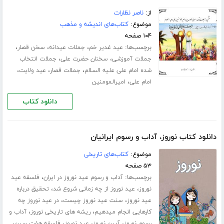
از:
ناصر نظارات
موضوع:
کتاب‌های اندیشه و مذهب
۱۰۴ صفحه
برچسب‌ها:
،
،
،
عید غدیر خم
جملات عیدانه
سخن قصار
،
،
جملات آموزشی
سخنان حضرت علی
جملات انتخاب
،
،
،
شده امام علی علیه السلام
جملات قصار
عید ولایت
،
امام علی
امیرالمومنین
دانلود کتاب
دانلود کتاب نوروز، آداب و رسوم ایرانیان
موضوع:
کتاب‌های تاریخی
۵۳ صفحه
برچسب‌ها:
،
آداب و رسوم عید نوروز در ایران
فلسفه عید
،
،
نوروز
عید نوروز از چه زمانی شروع شد
تحقیق درباره
،
،
عید نوروز
سنت عید نوروز چیست
در عید نوروز چه
،
،
کارهایی انجام میدهیم
ریشه های تاریخی نوروز
آداب و
،
،
،
،
رسوم نوروز
آیین نوروز
عید نوروز
فلسفه هفت سین