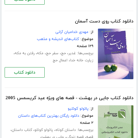
دانلود کتاب روی دست آسمان
از:
مهدی خدامیان آرانی
موضوع:
کتاب‌های اندیشه و مذهب
۱۲۹ صفحه
برچسب‌ها:
،
،
،
،
،
غدیر
حج
سفر حج
مکه
رفتن به مکه
،
زیارت خانه خدا
اعمال حج
دانلود کتاب
دانلود کتاب جایی در بهشت - قصه های ویژه عید کریسمس 2005
از:
پائولو کوئلیو
موضوع:
دانلود رایگان بهترین کتاب‌های داستان
۲ صفحه
برچسب‌ها:
،
،
،
داستان کوتاه
پائولو کوئلو
کتاب داستان
،
،
قصه
قصه زندگی
جایی در بهشت