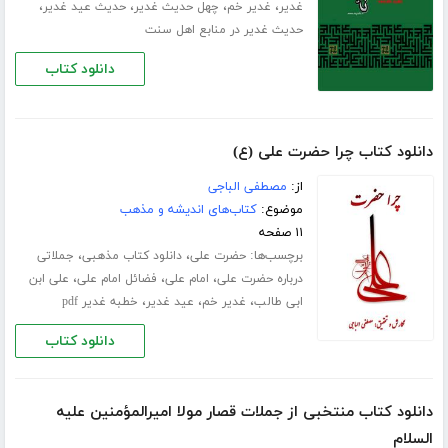
،
،
،
،
غدیر
غدیر خم
چهل حدیث غدیر
حدیث عید غدیر
حدیث غدیر در منابع اهل سنت
دانلود کتاب
دانلود کتاب چرا حضرت علی (ع)
از:
مصطفی الباجی
موضوع:
کتاب‌های اندیشه و مذهب
۱۱ صفحه
برچسب‌ها:
،
،
حضرت علی
دانلود کتاب مذهبی
جملاتی
،
،
،
درباره حضرت علی
امام علی
فضائل امام علی
علی ابن
،
،
،
ابی طالب
غدیر خم
عید غدیر
خطبه غدیر pdf
دانلود کتاب
دانلود کتاب منتخبی از جملات قصار مولا امیرالمؤمنین علیه
السلام