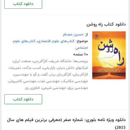
دانلود کتاب
دانلود کتاب راه روشن
از:
حسین مجدفر
موضوع:
کتاب‌های علوم اقتصادی
،
کتاب‌های علوم
اجتماعی
۱۱۰ صفحه
برچسب‌ها:
،
،
،
دانشگاه شریف
کارآفرینی
صنعت ایران
،
،
،
شرکتهای دانش بنیان
بازاریابی
کسب درآمد
تجربیات
،
،
،
کارآفرینان
کارآفرینان برتر
گفت و گو با مهندسین
،
،
،
مهندسی مکانیک
مهندسی نفت
مهندسی کامپیوتر
،
،
مهندسی برق
مهندسی شیمی
فناوری روز
دانلود کتاب
دانلود ویژه نامه بلوری: شماره صفر (معرفی برترین فیلم های سال
2015)