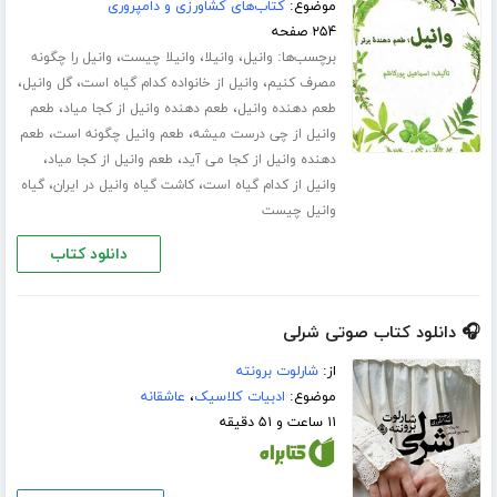
موضوع:
کتاب‌های کشاورزی و دامپروری
۲۵۴ صفحه
برچسب‌ها:
،
،
،
وانیل
وانیلا
وانیلا چیست
وانیل را چگونه
،
،
،
مصرف کنیم
وانیل از خانواده کدام گیاه است
گل وانیل
،
،
طعم دهنده وانیل
طعم دهنده وانیل از کجا میاد
طعم
،
،
وانیل از چی درست میشه
طعم وانیل چگونه است
طعم
،
،
دهنده وانیل از کجا می آید
طعم وانیل از کجا میاد
،
،
وانیل از کدام گیاه است
کاشت گیاه وانیل در ایران
گیاه
وانیل چیست
دانلود کتاب
🎧 دانلود کتاب صوتی شرلی
از:
شارلوت برونته
موضوع:
ادبیات کلاسیک
،
عاشقانه
۱۱ ساعت و ۵۱ دقیقه