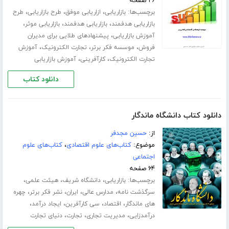
۲۶ صفحه
برچسب‌ها:
،
،
،
بازاریابی
ازاریابی موفق
طرح بازاریابی
طرح
،
،
،
بازاریابی هدفمند
بازاریابی هدفمند
بازاریابی موثر
،
آموزش بازاریابی
پیشنهادهای طلایی برای مدیران
،
،
،
فروش
موسسه فکر برتر
تجارت الکترونیک
آموزش
،
،
تجارت الکترونیک
کارآفرینی
آموزش بازاریابی
دانلود کتاب
دانلود کتاب دانشگاه ماندگار
از:
حسین مجدفر
موضوع:
کتاب‌های علوم اقتصادی
،
کتاب‌های علوم
اجتماعی
۶۴ صفحه
برچسب‌ها:
،
،
،
بازاریابی
دانشگاه شریف
هیئت علمی
،
،
،
،
سرگذشت نامه
مدارس عالی
ایران
نشر فکر برتر
چهره
،
،
،
،
های ماندگار
اقتصاد
سی کارآفرین
ایجاد درآمد
،
،
،
درآمدزایی
مدیریت تجاری
تجارت
دنیای تجارت