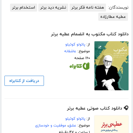
نویسندگان:
هفته نامه فکر برتر
نشریه دید برتر
استخدام برتر
عطیه عطارزاده
دانلود کتاب مکتوب به انضمام عطیه برتر
از:
پائولو کوئیلو
موضوع:
عاشقانه
۱۶۰ صفحه
دریافت از کتابراه
🎧 دانلود کتاب صوتی عطیه برتر
از:
پائولو کوئیلو
موضوع:
عشق
،
موفقیت و خودسازی
۱ ساعت و ۴۷ دقیقه