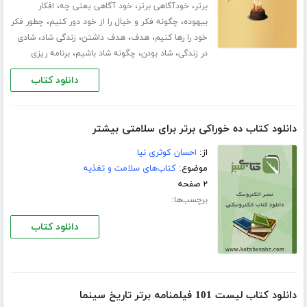
،
،
،
برتر
خودآگاهی برتر
خود آگاهی یعنی چه
افکار
،
،
بیهوده
چگونه فکر و خیال را از خود دور کنیم
چطور فکر
،
،
،
،
خود را رها کنیم
هدف
هدف داشتن
زندگی شاد
شادی
،
،
،
در زندگی
شاد بودن
چگونه شاد باشیم
برنامه ریزی
دانلود کتاب
دانلود کتاب ده خوراکی برتر برای سلامتی بیشتر
از:
احسان کوثری نیا
موضوع:
کتاب‌های سلامت و تغذیه
۲ صفحه
برچسب‌ها:
دانلود کتاب
دانلود کتاب لیست 101 فیلمنامه برتر تاریخ سینما