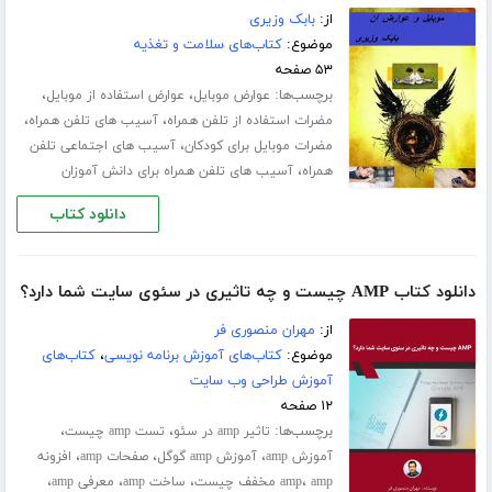
از:
بابک وزیری
موضوع:
کتاب‌های سلامت و تغذیه
۵۳ صفحه
برچسب‌ها:
،
،
عوارض موبایل
عوارض استفاده از موبایل
،
،
مضرات استفاده از تلفن همراه
آسیب های تلفن همراه
،
مضرات موبایل برای کودکان
آسیب های اجتماعی تلفن
،
همراه
آسیب های تلفن همراه برای دانش آموزان
دانلود کتاب
دانلود کتاب AMP چیست و چه تاثیری در سئوی سایت شما دارد؟
از:
مهران منصوری فر
موضوع:
کتاب‌های آموزش برنامه نویسی
،
کتاب‌های
آموزش طراحی وب سایت
۱۲ صفحه
برچسب‌ها:
،
،
تاثیر amp در سئو
تست amp چیست
،
،
،
آموزش amp
آموزش amp گوگل
صفحات amp
افزونه
،
،
،
،
amp مخفف چیست
amp
ساخت amp
معرفی amp