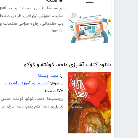
۱۱۴ صفحه
برچسب‌ها:
طراحی صفحات وب با notepad
سایت
،
آموزش نرم افزار
،
طراحی صفحا
وب مقدماتی
،
جزوه طراحی صفحات و
با html
دانلود کتاب آشپزی دلمه، کوفته و کوکو
از:
مجله ویستا
موضوع:
کتاب‌های آموزش آشپزی
۱۷۵ صفحه
برچسب‌ها:
دلمه
،
کوکو
،
کوفته
،
سس د
تبریزی
،
دلمه کلم پیچ
،
دلمه مرغ
،
انوا