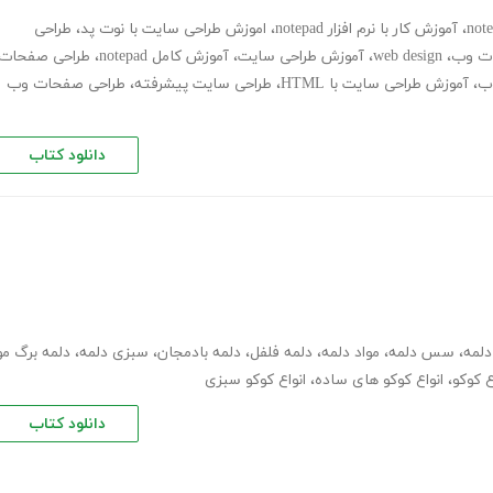
،
آموزش کار با نرم افزار notepad
،
اموزش طراحی سایت با نوت پد
،
طراحی
ت وب
،
web design
،
آموزش طراحی سایت
،
آموزش کامل notepad
،
طراحی صفحات
ب
،
آموزش طراحی سایت با HTML
،
طراحی سایت پیشرفته
،
طراحی صفحات وب
دانلود کتاب
لمه
،
سس دلمه
،
مواد دلمه
،
دلمه فلفل
،
دلمه بادمجان
،
سبزی دلمه
،
دلمه برگ مو
ع کوکو
،
انواع کوکو های ساده
،
انواع کوکو سبزی
دانلود کتاب