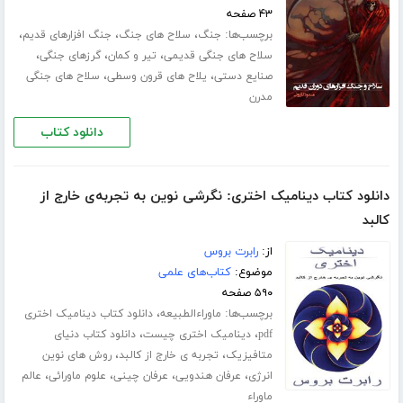
۴۳ صفحه
برچسب‌ها:
،
،
،
جنگ
سلاح های جنگ
جنگ افزارهای قدیم
،
،
،
سلاح های جنگی قدیمی
تیر و کمان
گرزهای جنگی
،
،
صنایع دستی
یلاح های قرون وسطی
سلاح های جنگی
مدرن
دانلود کتاب
دانلود کتاب دینامیک اختری: نگرشی نوین به تجربه‌ی خارج از
کالبد
از:
رابرت بروس
موضوع:
کتاب‌های علمی
۵۹۰ صفحه
برچسب‌ها:
،
ماوراءالطبیعه
دانلود کتاب دینامیک اختری
،
،
pdf
دینامیک اختری چیست
دانلود کتاب دنیای
،
،
متافیزیک
تجربه ی خارج از کالبد
روش های نوین
،
،
،
،
انرژی
عرفان هندویی
عرفان چینی
علوم ماورائی
عالم
ماوراء