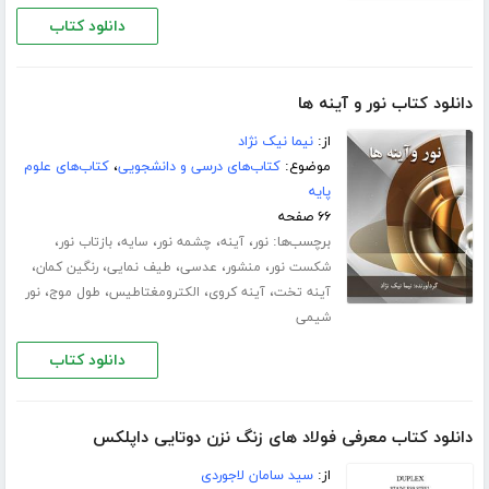
دانلود کتاب
دانلود کتاب نور و آینه ها
از:
نیما نیک نژاد
موضوع:
کتاب‌های درسی و دانشجویی
،
کتاب‌های علوم
پایه
۶۶ صفحه
برچسب‌ها:
،
،
،
،
،
نور
آینه
چشمه نور
سایه
بازتاب نور
،
،
،
،
،
شکست نور
منشور
عدسی
طیف نمایی
رنگین کمان
،
،
،
،
آینه تخت
آینه کروی
الکترومغتاطیس
طول موج
نور
شیمی
دانلود کتاب
دانلود کتاب معرفی فولاد های زنگ نزن دوتایی داپلکس
از:
سید سامان لاجوردی