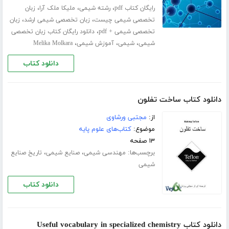
،
،
،
رایگان کتاب pdf
رشته شیمی
ملیکا ملک آرا
زبان
،
،
تخصصی شیمی چیست
زبان تخصصی شیمی ارشد
زبان
،
تخصصی شیمی + pdf
دانلود رایگان کتاب زبان تخصصی
،
،
،
شیمی
شیمی
آموزش شیمی
Melika Molkara
دانلود کتاب
دانلود کتاب ساخت تفلون
از:
مجتبی ورشاوی
موضوع:
کتاب‌های علوم پایه
۱۳ صفحه
برچسب‌ها:
،
،
مهندسی شیمی
صنایع شیمی
تاریخ صنایع
شیمی
دانلود کتاب
دانلود کتاب Useful vocabulary in specialized chemistry