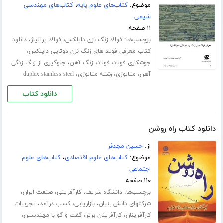
موضوع:
کتاب‌های علوم پایه
،
کتاب‌های مهندسی
شیمی
۱۱ صفحه
برچسب‌ها:
،
،
فولاد زنگ نزن داپلکس
فولاد پرآلیاژ
دانلود
،
کتاب معرفی فولاد های زنگ نزن دوتایی داپلکس
،
،
،
جوشکاری فولاد
فولاد
زنگ آهن
جلوگیری از زنگ زدگی
،
،
،
آهن
متالوژی
رشته متالوژی
duplex stainless steel
دانلود کتاب
دانلود کتاب راه روشن
از:
حسین مجدفر
موضوع:
کتاب‌های علوم اقتصادی
،
کتاب‌های علوم
اجتماعی
۱۱۰ صفحه
برچسب‌ها:
،
،
،
دانشگاه شریف
کارآفرینی
صنعت ایران
،
،
،
شرکتهای دانش بنیان
بازاریابی
کسب درآمد
تجربیات
،
،
،
کارآفرینان
کارآفرینان برتر
گفت و گو با مهندسین