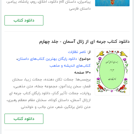
،
،
،
،
،
،
پیامبران
داستان pdf دانلود
اخلاق
روم
پادشاه
پیامبر
داستان فارسی
دانلود کتاب
دانلود کتاب جرعه ای از زلال آسمان - جلد چهارم
از:
ناصر نظارات
موضوع:
دانلود رایگان بهترین کتاب‌های داستان
،
کتاب‌های اندیشه و مذهب
۱۳۰ صفحه
برچسب‌ها:
،
،
جملات تکان دهنده
جملات زیبا
سخنان
،
،
،
،
قصار
سخن پندآموز
مجموعه جمله
متن مذهبی
،
،
روایات
جملات تأثیر گذار
دانلود رایگان کتاب جرعه ای
،
،
،
اززلال آسمان
داستان کوتاه
سخنان مقام معظم رهبری
،
،
متن تامل برانگیز
شعر
متن جالب و خواندنی
دانلود کتاب