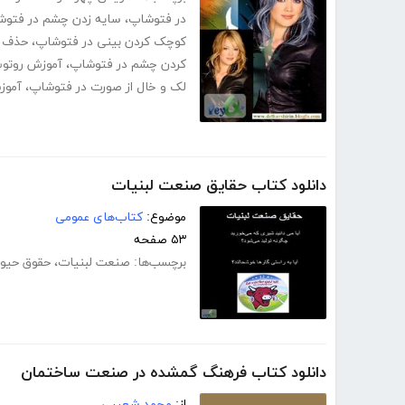
در فتوشاپ
،
سایه زدن چشم در فتوش
کوچک کردن بینی در فتوشاپ
،
حذف ک
کردن چشم در فتوشاپ
،
آموزش روتوش
لک و خال از صورت در فتوشاپ
،
آموز
دانلود کتاب حقایق صنعت لبنیات
موضوع:
کتاب‌های عمومی
۵۳ صفحه
برچسب‌ها:
صنعت لبنیات
،
حقوق حیوا
دانلود کتاب فرهنگ گمشده در صنعت ساختمان
از:
محمد شعیبی