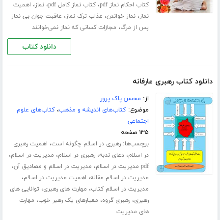
،
،
،
کتاب احکام نماز pdf
کتاب نماز کامل pdf
نماز
اهمیت
،
،
،
نماز
نماز خواندن
عذاب ترک نماز
عاقبت جوان بی نماز
،
پس از مرگ
مجازات کسانی که نماز نمی‌خوانند
دانلود کتاب
دانلود کتاب رهبری عارفانه
از:
محسن پاک پرور
موضوع:
کتاب‌های اندیشه و مذهب
،
کتاب‌های علوم
اجتماعی
۱۳۵ صفحه
برچسب‌ها:
،
رهبری در اسلام چگونه است
اهمیت رهبری
،
،
،
،
در اسلام
دعای ندبه
رهبری در اسلام
مدیریت در اسلام
،
،
pdf مدیریت در اسلام
مدیریت در اسلام و مصادیق آن
،
،
مدیریت در اسلام مقاله
اهمیت مدیریت در اسلام
،
،
مدیریت در اسلام کتاب
مهارت های رهبری
توانایی های
،
،
،
رهبری
رهبری گروه
معیارهای یک رهبر خوب
مهارت
های مدیریت