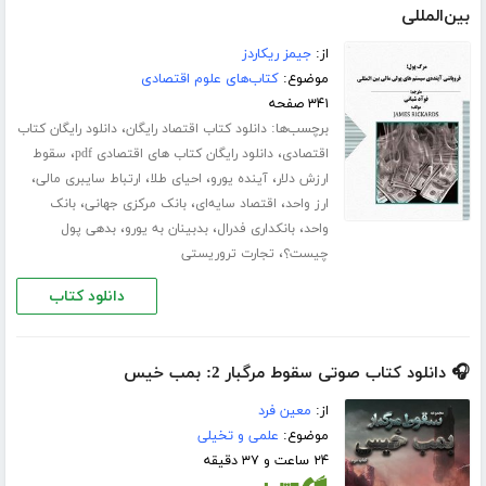
بین‌المللی
از:
جیمز ریکاردز
موضوع:
کتاب‌های علوم اقتصادی
۳۴۱ صفحه
برچسب‌ها:
،
دانلود کتاب اقتصاد رایگان
دانلود رایگان کتاب
،
،
اقتصادی
دانلود رایگان کتاب های اقتصادی pdf
سقوط
،
،
،
،
ارزش دلار
آینده یورو
احیای طلا
ارتباط سایبری مالی
،
،
،
ارز واحد
اقتصاد سایه‌ای
بانک مرکزی جهانی
بانک
،
،
،
واحد
بانکداری فدرال
بدبینان به یورو
بدهی پول
،
چیست؟
تجارت تروریستی
دانلود کتاب
🎧 دانلود کتاب صوتی سقوط مرگبار 2: بمب خیس
از:
معین فرد
موضوع:
علمی و تخیلی
۲۴ ساعت و ۳۷ دقیقه