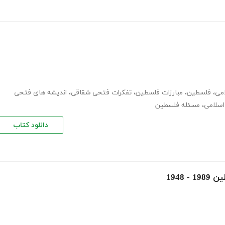
می
،
فلسطین
،
مبارزات فلسطین
،
تفکرات فتحی شقاقی
،
اندیشه های فتحی
سلامی
،
مسئله فلسطین
دانلود کتاب
1948